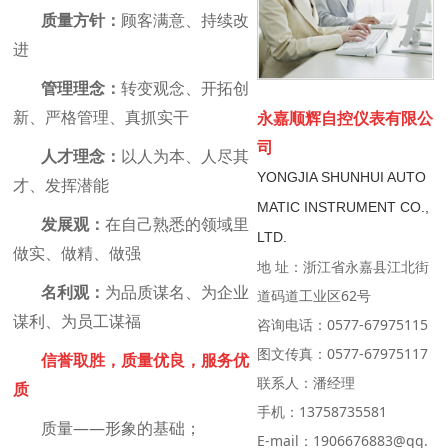
质量方针：
顾客满意、持续改
进
管理理念：
转变观念、开拓创
新、严格管理、真抓实干
永嘉顺辉自控仪表有限公
司
人才理念：
以人为本、人尽其
YONGJIA SHUNHUI AUTO
才、发挥潜能
MATIC INSTRUMENT CO.,
发展观：
在自己熟悉的领域里
LTD.
做实、做精、做强
地 址：浙江省永嘉县江北街
名利观：
为品质谋名、为企业
道码道工业区62号
谋利、为员工谋福
咨询电话：0577-67975115
图文传真：0577-67975117
信誉取胜，质量优良，服务优
联系人：潘经理
质
手机
：13758735581
质量——形象的基础；
E-mail：1906676883@qq.